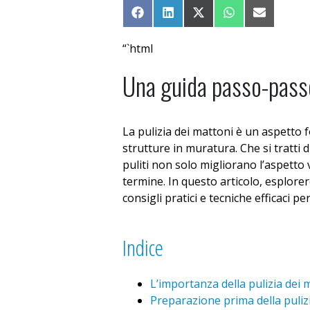
Share on Facebook
Share on LinkedIn
Share on X (Twitter)
Share on What
Share on 
“`html
Una guida passo-passo 
La pulizia dei mattoni è un aspetto 
strutture in muratura. Che si tratti 
puliti non solo migliorano l’aspetto
termine. In questo articolo, esplor
consigli pratici e tecniche efficaci pe
Indice
L’importanza della pulizia dei 
Preparazione prima della puliz