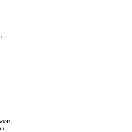
to
odotti
ui