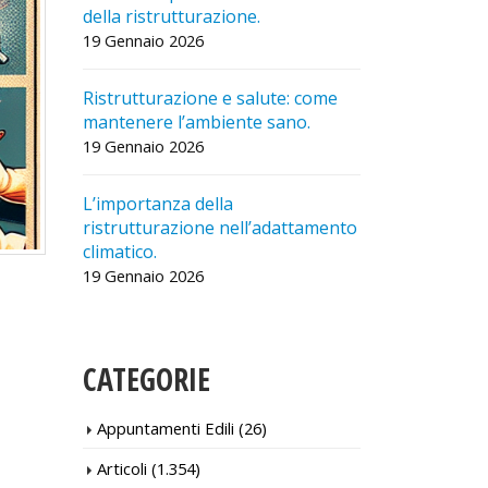
della ristrutturazione.
19 Gennaio 
19 Gennaio 2026
Ca
Ristrutturazione e salute: come
ri
mantenere l’ambiente sano.
mo
19 Gennaio 2026
19 Gennaio 
L’importanza della
Ristruttura
ristrutturazione nell’adattamento
perdere il c
climatico.
19 Gennaio 
19 Gennaio 2026
CATEGORIE
Appuntamenti Edili
(26)
Articoli
(1.354)