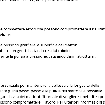
ick Cleaner” di XYZ, noto per la sua efficacia.
cile commettere errori che possono compromettere il risulta
vitare:
he possono graffiare la superficie dei mattoni.
 i detergenti, lasciando residui chimici.
ante la pulizia a pressione, causando danni strutturali.
 essenziale per mantenere la bellezza e la longevità delle
ta guida passo-passo alla pulizia dei mattoni, è possibile
gare la vita dei mattoni. Ricordate di scegliere i metodi e i pr
ossono compromettere il lavoro. Per ulteriori informazioni s