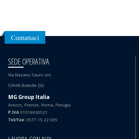
Contattaci
SEDE OPERATIVA
Via Nazario Sauro snc
53048 Bettolle (SI)
MG Group Italia
Arezzo, Firenze, Roma, Perugia
P.IVA
01519930521
Tel/Fax
: 0577 15 22 005