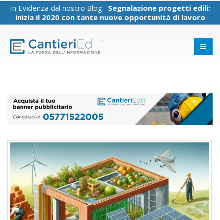
In Evidenza dal nostro Blog:
Segnalazione progetti edili:
inizia il 2020 con tante nuove opportunità di lavoro
Ristrutturare con amore: la casa
che ti rispecchia.
19 Gennaio 2026
Case antiche,
ristrutturazioni
moderne: come fare.
19 Gennaio 2026