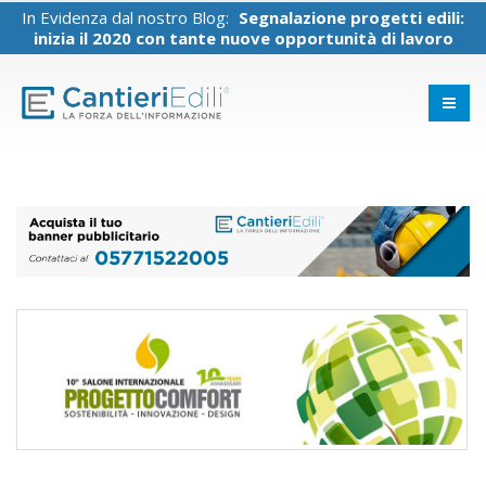
In Evidenza dal nostro Blog:
Segnalazione progetti edili:
inizia il 2020 con tante nuove opportunità di lavoro
Ristrutturare con amore: la casa
che ti rispecchia.
19 Gennaio 2026
Case antiche,
ristrutturazioni
moderne: come fare.
19 Gennaio 2026