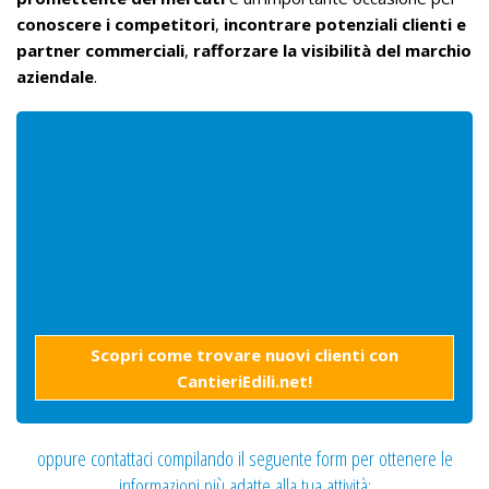
conoscere i competitori
,
incontrare potenziali clienti e
partner commerciali
,
rafforzare la visibilità del marchio
aziendale
.
Desideri trovare nuovi clienti
su
progetti edili, nuove costruzioni,
ristrutturazioni e cantieri attivi e in apertura
nell’intero territorio italiano?
Scopri come trovare nuovi clienti con
CantieriEdili.net!
oppure contattaci compilando il seguente form per ottenere le
informazioni più adatte alla tua attività: