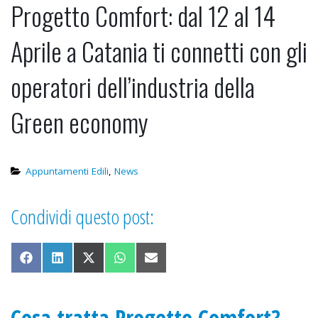
Progetto Comfort: dal 12 al 14
Ristrutturazione: come non
perdere il controllo del budget.
Aprile a Catania ti connetti con gli
19 Gennaio 2026
operatori dell’industria della
Green economy
Appuntamenti Edili
,
News
Condividi questo post:
Share on Facebook
Share on LinkedIn
Share on X (Twitter)
Share on WhatsApp
Share on Email
Cosa tratta Progetto Comfort?