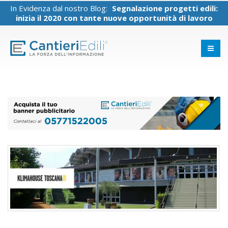
In Evidenza dal nostro Blog:
Segnalazione progetti edili:
inizia il 2020 con tante nuove opportunità di lavoro
Ristrutturare con amore: la casa
che ti rispecchia.
19 Gennaio 2026
Case antiche,
ristrutturazioni
moderne: come fare.
19 Gennaio 2026