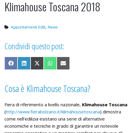
Klimahouse Toscana 2018
Ristrutturazione: come non
perdere il controllo del budget.
19 Gennaio 2026
Appuntamenti Edili
,
News
Condividi questo post:
Share on Facebook
Share on LinkedIn
Share on X (Twitter)
Share on WhatsApp
Share on Email
Cosa è Klimahouse Toscana?
Fiera di riferimento a livello nazionale,
Klimahouse Toscana
(
http://www.fierabolzano.it/klimahousetoscana
) dimostra
come nell’edilizia esistano una serie di alternative
economiche e tecniche in grado di garantire un notevole
risparmio energetico e un maggior comfort per chi vive gli